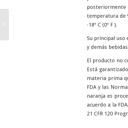
posteriormente 
temperatura de 9
D-Limoneno, sustituto
-18º C (0º F ).
natural
Su principal uso
y demás bebidas 
El producto no c
Está garantizad
materia prima qu
FDA y las Normas
naranja es proce
acuerdo a la FDA
21 CFR 120 Prog